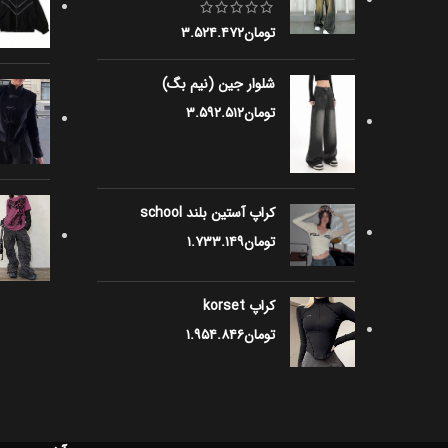
تومان
۳.۵۲۴.۴۷۲
شلوار جین (نیم بگ)
تومان
۳.۵۹۲.۵۱۲
کراپ آستین بلند school
تومان
۱.۷۳۳.۱۴۹
کراپ korset
تومان
۱.۹۵۴.۸۴۶