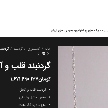
رباره ما
پک های پیشنهادی
موجودی های ایران
خانه
اکسسوری
گردنبند
گردنبند
گردنبند قلب و آ
تومان
۱.۶۷۱.۶۹۰.۱۳۷
گردنبند قلب و آنجل
جنس استیل وارداتی
سایز حدود 34 سانت