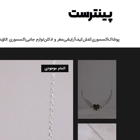
انتخاب دسته بندی
پوشاک
اکسسوری
کفش
کیف
آرایشی
عطر و ادکلن
لوازم جانبی
اکسسوری اتاق
د
اتمام موجودی