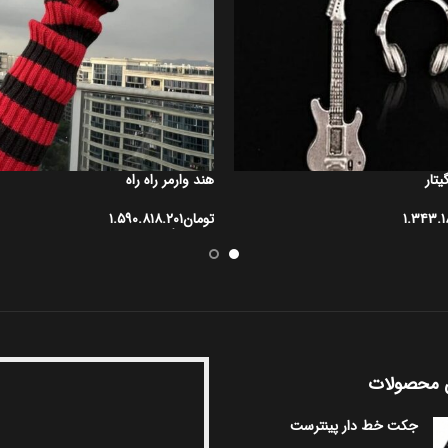
یتار
هند وارمر راه راه
۱.۳۴۳.۱
تومان
۱.۵۹۰.۸۱۸.۲۰۱
انتخاب گزینه ها
 محصولات
جکت خط دار پینترست