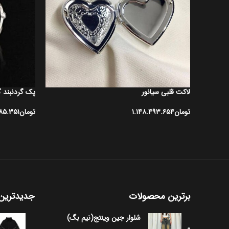
لاکت قلبی سیانور
پک گردنبند گ
تومان
۱.۱۴۸.۴۹۳.۶۵۴
تومان
۸۵.۳۵۱
افزودن به سبد خرید
اطلاعات بیشتر
برترین محصولات
جدیدترین
شلوار جین وینتج(نیم بگ)