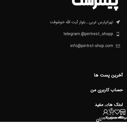
تهرانپارس غربی , بلوار آیت الله خوشوقت
telegram:@pintrest_shopp
info@pintrst-shop.com
آخرین پست ها
حساب کاربری من
لینک های مفید
0
روشگاه
علاقه مندی
سبد خرید
حساب کاربری من
دسترسی آسان