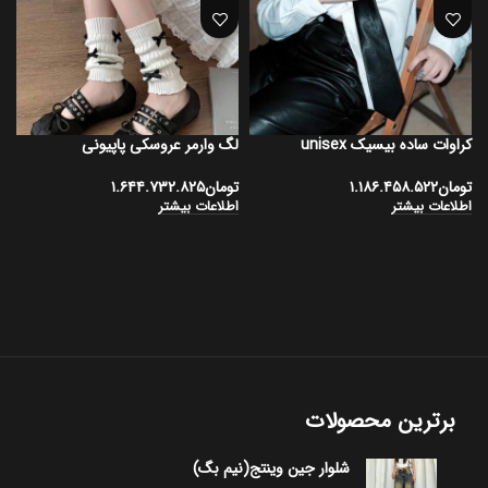
کراوات ساده بیسیک unisex
لگ وارمر عروسکی پاپیونی
کر
تومان
۱.۱۸۶.۴۵۸.۵۲۲
تومان
۱.۶۴۴.۷۳۲.۸۲۵
ت
اطلاعات بیشتر
اطلاعات بیشتر
ا
برترین محصولات
شلوار جین وینتج(نیم بگ)