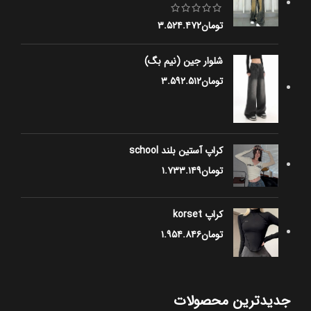
تومان
۳.۵۲۴.۴۷۲
شلوار جین (نیم بگ)
تومان
۳.۵۹۲.۵۱۲
کراپ آستین بلند school
تومان
۱.۷۳۳.۱۴۹
کراپ korset
تومان
۱.۹۵۴.۸۴۶
جدیدترین محصولات