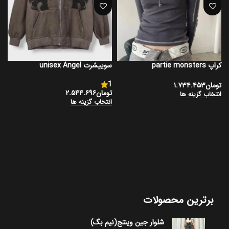
کراپ partie monsters
سوییشرت unisex Angel
ش
5
1
تومان
۱.۷۳۴.۴۵۳
تومان
۲.۵۴۴.۶۹۶
ت
انتخاب گزینه ها
انتخاب گزینه ها
ا
برترین محصولات
شلوار جین وینتج(نیم بگ)