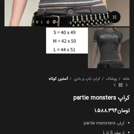
بزرگنمایی تصویر
خانه
پوشاک
کراپ تاپ و بادی
آستین کوتاه
کراپ partie monsters
تومان
۱.۵۸۸.۳۹۴
کراپ partie monsters
از سایز S تا L