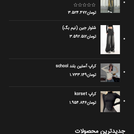
تومان
۳.۵۲۴.۴۷۲
شلوار جین (نیم بگ)
تومان
۳.۵۹۲.۵۱۲
کراپ آستین بلند school
تومان
۱.۷۳۳.۱۴۹
کراپ korset
تومان
۱.۹۵۴.۸۴۶
جدیدترین محصولات