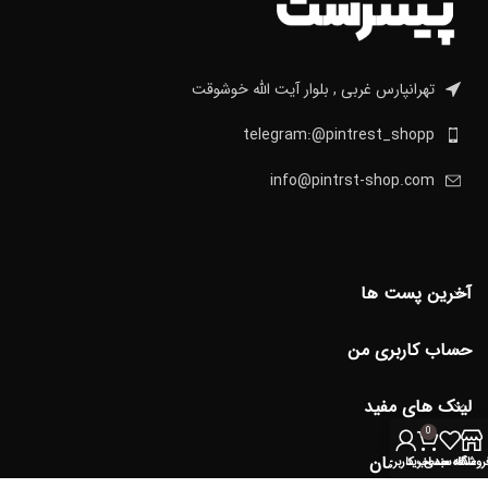
تهرانپارس غربی , بلوار آیت الله خوشوقت
telegram:@pintrest_shopp
info@pintrst-shop.com
آخرین پست ها
حساب کاربری من
لینک های مفید
0
دسترسی آسان
روشگاه
علاقه مندی
سبد خرید
حساب کاربری من