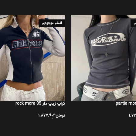
ی
اتمام موجودی
کراپ زیپ دار rock more 85
۱.۷
تومان
۱.۸۷۷.۹۰۴
ها
انتخاب گزینه ها