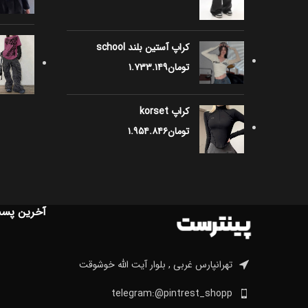
کراپ آستین بلند school
تومان
۱.۷۳۳.۱۴۹
کراپ korset
تومان
۱.۹۵۴.۸۴۶
آخرین پس
تهرانپارس غربی , بلوار آیت الله خوشوقت
telegram:@pintrest_shopp