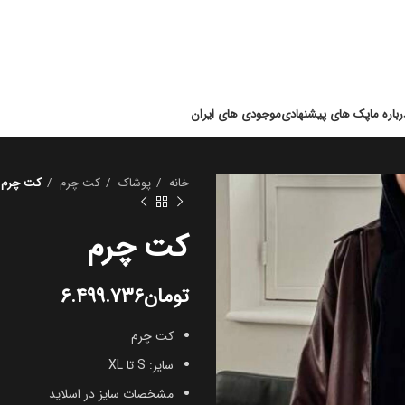
رباره ما
پک های پیشنهادی
موجودی های ایران
خانه
پوشاک
کت چرم
کت چرم
کت چرم
تومان
۶.۴۹۹.۷۳۶
کت چرم
سایز: S تا XL
مشخصات سایز در اسلاید