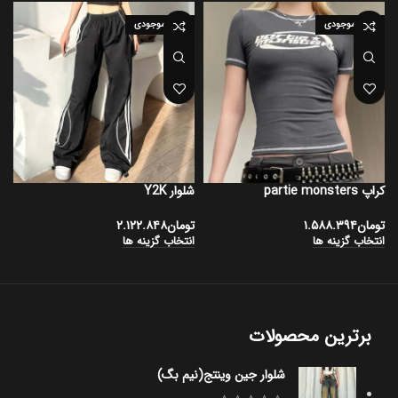
اتمام موجودی
اتمام موجودی
کراپ partie monsters
شلوار Y2K
شل
تومان
۱.۵۸۸.۳۹۴
تومان
۲.۱۲۲.۸۴۸
ت
انتخاب گزینه ها
انتخاب گزینه ها
ا
برترین محصولات
شلوار جین وینتج(نیم بگ)