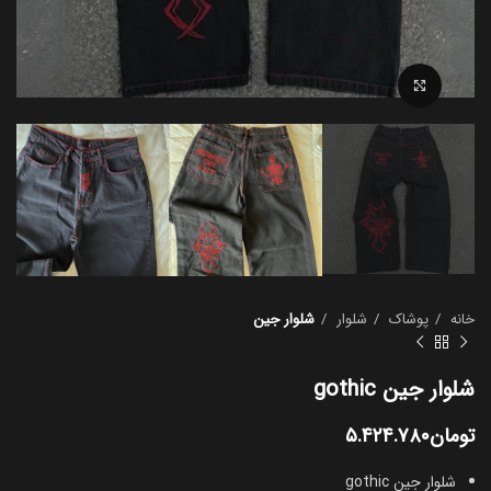
بزرگنمایی تصویر
خانه
پوشاک
شلوار
شلوار جین
شلوار جین gothic
تومان
۵.۴۲۴.۷۸۰
شلوار جین gothic