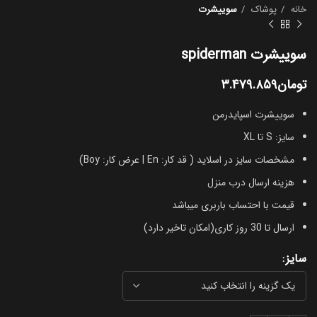
خانه
پوشاک
سوییشرت
سوییشرت spiderman
تومان
۳.۴۷۹.۸۵۹
سوییشرت اسپایدرمن
سایز: S تا XL
مشخصات سایز در اسلاید ( قد کار: En | عرض کار: Boy)
هزینه ارسال درب منزل
قیمت با احتساب باربری میباشد
ارسال تا 30 روز کاری(امکان تاخیر دارد)
سایز