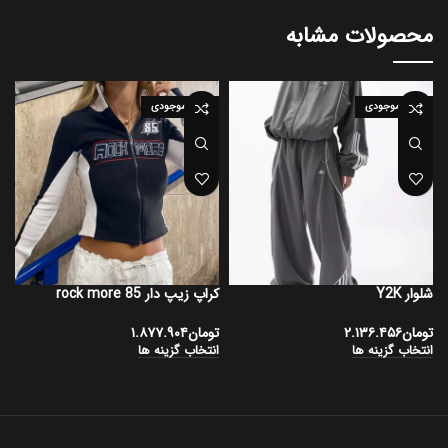
محصولات مشابه
اتمام موجودی
اتمام موجودی
شلوار Y2K
کراپ زیپ دار rock more 85
شل
تومان
۲.۱۳۶.۴۵۶
تومان
۱.۸۷۷.۹۰۴
ت
انتخاب گزینه ها
انتخاب گزینه ها
ا