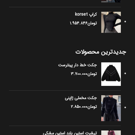
کراپ korset
تومان
۱.۹۵۴.۸۴۶
جدیدترین محصولات
جکت خط دار پینترست
تومان
۳.۷۰۰.۰۰۰
جکت مخملی ژاپنی
تومان
۲.۸۵۰.۰۰۰
تیشرت استین بلند استین مشکی