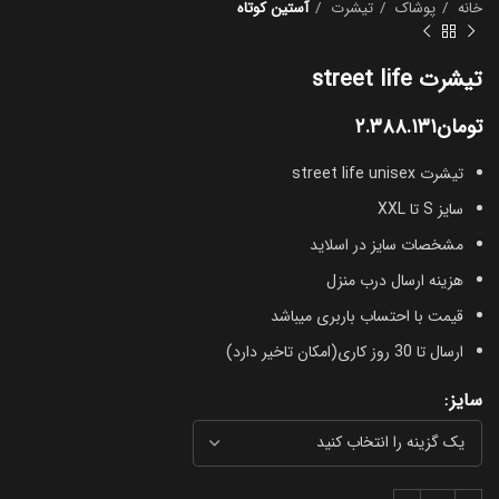
خانه
پوشاک
تیشرت
آستین کوتاه
تیشرت street life
تومان
۲.۳۸۸.۱۳۱
تیشرت street life unisex
سایز S تا XXL
مشخصات سایز در اسلاید
هزینه ارسال درب منزل
قیمت با احتساب باربری میباشد
ارسال تا 30 روز کاری(امکان تاخیر دارد)
سایز